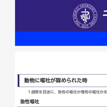
動物に嘔吐が認められた時
１週間を目途に、急性の嘔吐か慢性の嘔吐か
急性嘔吐