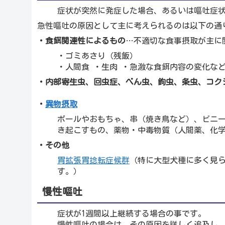
症状が突然に発症した場合、あるいは嘔吐症状
急性嘔吐の原因として主に考えられるのは以下の通
・食餌関連性によるもの
…不適切な食事摂取が主に
・ゴミあさり（残飯）
・人間食 ・生肉 ・急激な食餌内容の変化な
・内部寄生虫、回虫症、べん虫、鉤虫、条虫、コクシ
・
異物摂取
ボールやおもちゃ、串（焼き鳥など）、ビニ
き起こすもの、薬物・中毒物質（人間薬、化
・その他
胃拡張胃捻転症候群
（特に大型犬種に多く見
す。）
慢性嘔吐
症状が1週間以上継続する場合の事です。
慢性嘔吐の場合は、その原因を詳しく追及し