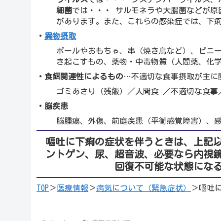
細菌
では・・・ サルモネラや大腸菌などが原
があります。また、これらの感染症では、下
・
異物摂取
ボールやおもちゃ、串（焼き鳥など）、ビニ
き起こすもの、薬物・中毒物質（人間薬、化
・食餌関連性によるもの
…不適切な食事摂取が主に
ゴミあさり（残飯）／人間食 ／不適切な食事
・脳疾患
脳腫瘍、外傷、前庭疾患（平衡感覚障害）、
嘔吐に下痢の症状を伴うときは、上記
ントゲン、尿、超音波、必要なら内視
回復不可能な状態にな
TOP
＞
医療情報
＞
病気について（緊急症状）
＞嘔吐