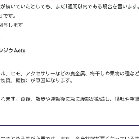
が続いていたとしても、まだ1週間以内である場合を言います
りです。
関与します
ど
ジウムetc
ール、ヒモ、アクセサリーなどの貴金属、梅干しや果物の種な
学物質、植物）が原因になります。
られます。食後、散歩や運動後に急に腹部が膨満し、嘔吐や空
、つきとめる事が必要です。また、全身状態が悪くなっている