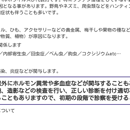
因となる事があります。野鳥やネズミ、爬虫類などをハンティ
痢症状も伴うことも多いです。
ール、ひも、アクセサリーなどの貴金属、梅干しや果物の種な
学物質、植物）が原因になります。
関係します
／内部寄生虫／回虫症／べん虫／鉤虫／コクシジウムetc…
感染、炎症などが関与します。
以外にホルモン異常や多血症などが関与することも
鏡、造影などの検査を行い、正しい診断を付け適切
ることもありますので、初期の段階で診察を受ける
について