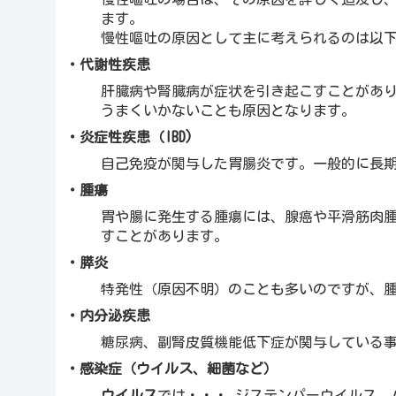
ます。
慢性嘔吐の原因として主に考えられるのは以
・代謝性疾患
肝臓病や腎臓病が症状を引き起こすことがあ
うまくいかないことも原因となります。
・炎症性疾患（IBD)
自己免疫が関与した胃腸炎です。一般的に長
・腫瘍
胃や腸に発生する腫瘍には、腺癌や平滑筋肉
すことがあります。
・膵炎
特発性（原因不明）のことも多いのですが、
・内分泌疾患
糖尿病、副腎皮質機能低下症が関与している
・感染症（ウイルス、細菌など）
ウイルス
では・・・ ジステンパーウイルス、